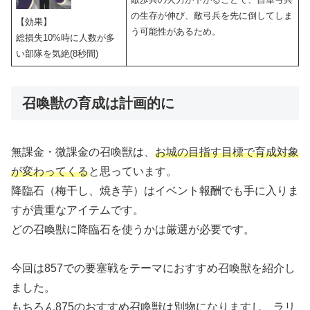
の生存が伸び、敵弓兵を先に倒してしま
【効果】
う可能性があるため。
総損失10%時に人数が多
い部隊を気絶(8秒間)
召喚獣の育成は計画的に
無課金・微課金の召喚獣は、
お城の目指す目標で育成対象
が変わってくる
と思っています。
降臨石（梅干し、焼き芋）はイベント報酬でも手に入りま
すが貴重なアイテムです。
どの召喚獣に降臨石を使うかは厳選が必要です。
今回は857での要塞戦をテーマにおすすめ召喚獣を紹介し
ました。
もちろん875のおすすめ召喚獣は別物になりますし、ラリ