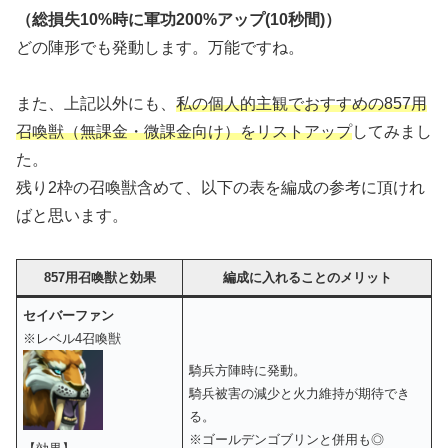
（総損失10%時に軍功200%アップ(10秒間)）
どの陣形でも発動します。万能ですね。
また、上記以外にも、
私の個人的主観でおすすめの857用
召喚獣（無課金・微課金向け）をリストアップ
してみまし
た。
残り2枠の召喚獣含めて、以下の表を編成の参考に頂けれ
ばと思います。
857用召喚獣と効果
編成に入れることのメリット
セイバーファン
※レベル4召喚獣
騎兵方陣時に発動。
騎兵被害の減少と火力維持が期待でき
る。
※ゴールデンゴブリンと併用も◎