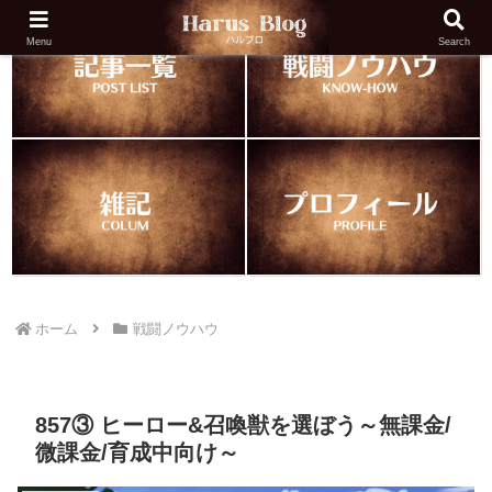
Menu
Search
ホーム
戦闘ノウハウ
857③ ヒーロー&召喚獣を選ぼう～無課金/
微課金/育成中向け～