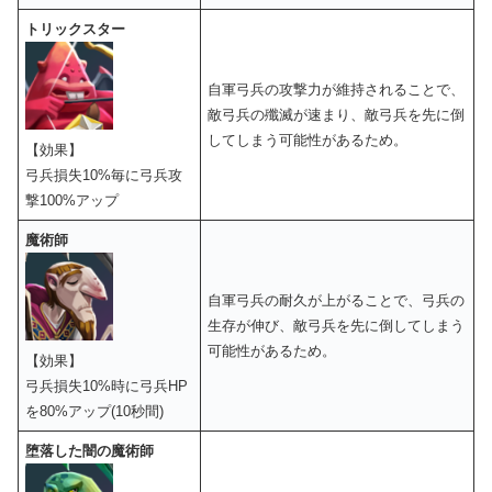
トリックスター
自軍弓兵の攻撃力が維持されることで、
敵弓兵の殲滅が速まり、敵弓兵を先に倒
してしまう可能性があるため。
【効果】
弓兵損失10%毎に弓兵攻
撃100%アップ
魔術師
自軍弓兵の耐久が上がることで、弓兵の
生存が伸び、敵弓兵を先に倒してしまう
可能性があるため。
【効果】
弓兵損失10%時に弓兵HP
を80%アップ(10秒間)
堕落した闇の魔術師