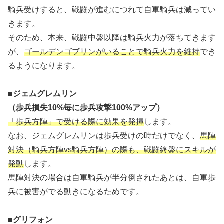
騎兵受けすると、戦闘が進むにつれて自軍騎兵は減ってい
きます。
そのため、本来、戦闘中盤以降は騎兵火力が落ちてきます
が、
ゴールデンゴブリンがいることで騎兵火力を維持
でき
るようになります。
■ジェムグレムリン
（歩兵損失10%毎に歩兵攻撃100%アップ）
「歩兵方陣」で受ける際に効果を発揮
します。
なお、ジェムグレムリンは歩兵受けの時だけでなく、
馬陣
対決（騎兵方陣vs騎兵方陣）の際も、戦闘終盤にスキルが
発動
します。
馬陣対決の場合は自軍騎兵が半分倒されたあとは、自軍歩
兵に被害がでる動きになるためです。
■グリフォン