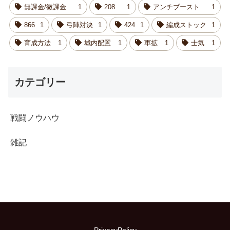
無課金/微課金
1
208
1
アンチブースト
1
866
1
弓陣対決
1
424
1
編成ストック
1
育成方法
1
城内配置
1
軍拡
1
士気
1
カテゴリー
戦闘ノウハウ
雑記