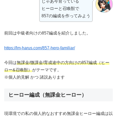
じゃあ今育っている
ヒーローと召喚獣で
857の編成を作ってみよう
前回は中級者向けの857編成を紹介しました。
https://lm-harus.com/857-hero-familiar/
今回は
無課金/微課金/育成途中の方向けの857
編成
（ヒー
ロー&召喚獣）
がテーマです。
※個人的見解 かつ 諸説あります
ヒーロー編成（無課金ヒーロー）
現環境での私の個人的なおすすめ無課金ヒーロー編成は以