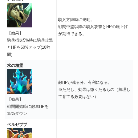
騎兵方陣時に発動。
戦闘中盤以降の騎兵攻撃とHPの底上げ
【効果】
が期待できる。
騎兵損失5%時に騎兵攻撃
とHPを60%アップ(10秒
間)
水の精霊
敵HPが減る分、有利になる。
※ただし、効果は微々たるもの（無理し
て育てる必要はない）
【効果】
戦闘開始時に敵軍HPを
15%ダウン
ベルゼブブ