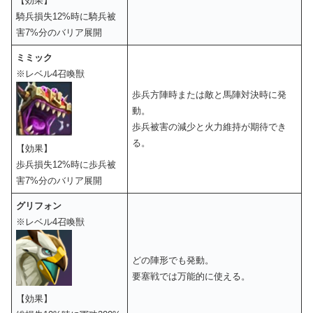
【効果】
騎兵損失12%時に騎兵被
害7%分のバリア展開
ミミック
※レベル4召喚獣
歩兵方陣時または敵と馬陣対決時に発
動。
歩兵被害の減少と火力維持が期待でき
る。
【効果】
歩兵損失12%時に歩兵被
害7%分のバリア展開
グリフォン
※レベル4召喚獣
どの陣形でも発動。
要塞戦では万能的に使える。
【効果】