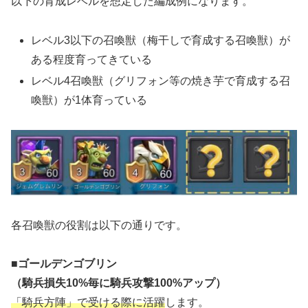
以下の育成レベルを想定した編成例になります。
レベル3以下の召喚獣（梅干しで育成する召喚獣）が
ある程度育ってきている
レベル4召喚獣（グリフォン等の焼き芋で育成する召
喚獣）が1体育っている
各召喚獣の役割は以下の通りです。
■
ゴールデンゴブリン
（騎兵損失10%毎に騎兵攻撃100%アップ）
「騎兵方陣」で受ける際に活躍
します。