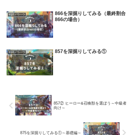
866を深掘りしてみる（最終割合
戦闘ノウハウ
866の場合）
857を深掘りしてみる①
戦闘ノウハウ
857② ヒーロー&召喚獣を選ぼう～中級者
向け～
875を深掘りしてみる①～基礎編～