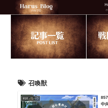
H
召喚獣
8
戦闘ノウハウ
中