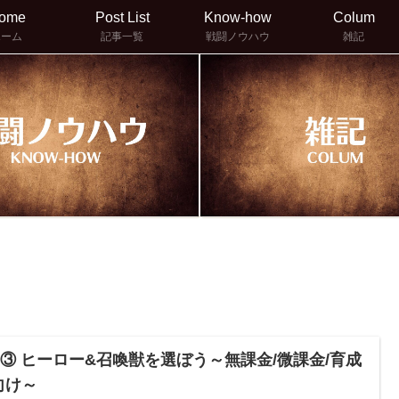
ome
Post List
Know-how
Colum
ホーム
記事一覧
戦闘ノウハウ
雑記
57③ ヒーロー&召喚獣を選ぼう～無課金/微課金/育成
向け～