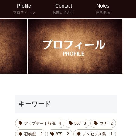
Profile
Contact
Notes
プロフィール
お問い合わせ
注意事項
キーワード
アップデート解説
4
857
3
マナ
2
召喚獣
2
875
2
シンセシス島
1