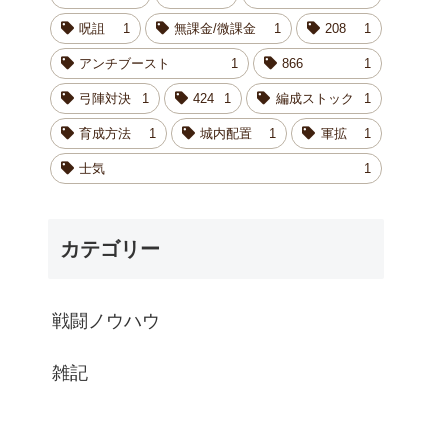
呪詛
1
無課金/微課金
1
208
1
アンチブースト
1
866
1
弓陣対決
1
424
1
編成ストック
1
育成方法
1
城内配置
1
軍拡
1
士気
1
カテゴリー
戦闘ノウハウ
雑記